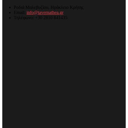
Ροδιά Μαλεβυζίου, Ηράκλειο Κρήτης
Email:
info@tavernathea.gr
Τηλέφωνο: +30 2810 841435