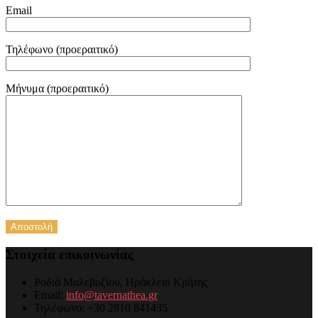
Email
Τηλέφωνο (προεραιτικό)
Μήνυμα (προεραιτικό)
Στοιχεία επικοινωνίας
Ροδιά Μαλεβυζίου, Ηράκλειο Κρήτης
Email:
info@tavernathea.gr
Τηλέφωνο: +30 2810 841435